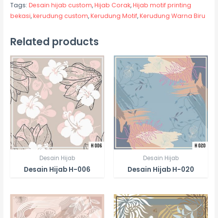
Tags:
Desain hijab custom
,
Hijab Corak
,
Hijab motif printing
bekasi
,
kerudung custom
,
Kerudung Motif
,
Kerudung Warna Biru
Related products
Desain Hijab
Desain Hijab
Desain Hijab H-006
Desain Hijab H-020